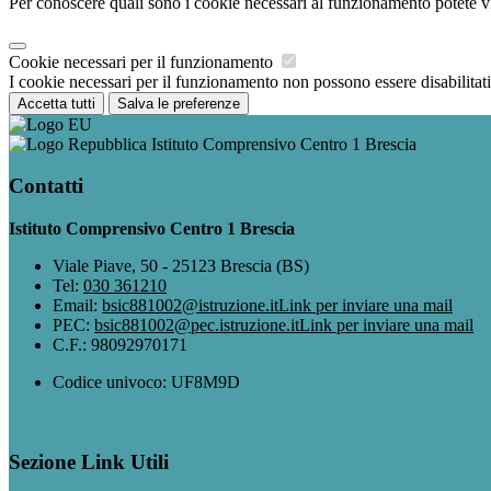
Per conoscere quali sono i cookie necessari al funzionamento potete v
Cookie necessari per il funzionamento
I cookie necessari per il funzionamento non possono essere disabilitati.
Accetta tutti
Salva le preferenze
Istituto Comprensivo Centro 1 Brescia
Contatti
Istituto Comprensivo Centro 1 Brescia
Viale Piave, 50 - 25123 Brescia (BS)
Tel:
030 361210
Email:
bsic881002@istruzione.it
Link per inviare una mail
PEC:
bsic881002@pec.istruzione.it
Link per inviare una mail
C.F.: 98092970171
Codice univoco: UF8M9D
Sezione Link Utili