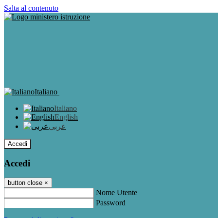
Salta al contenuto
Italiano
Italiano
English
عربى
Accedi
Accedi
button close
×
Nome Utente
Password