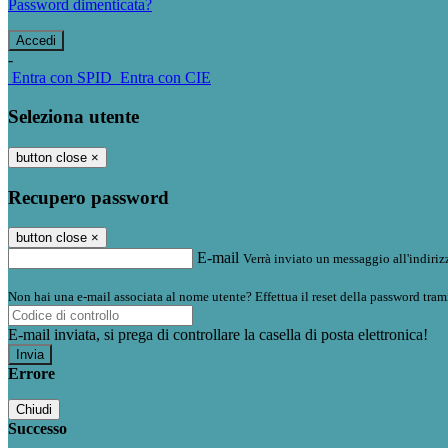
Password dimenticata?
-
Entra con SPID
Entra con CIE
Seleziona utente
button close
×
Recupero password
button close
×
E-mail
Verrà inviato un messaggio all'indirizz
Non hai una e-mail associata al nome utente? Effettua il reset della password tram
E-mail inviata, si prega di controllare la casella di posta elettronica!
Errore
Chiudi
Successo