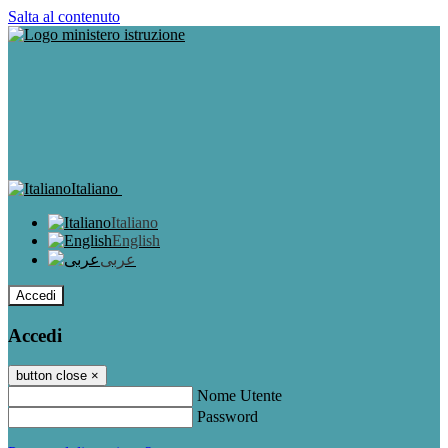
Salta al contenuto
Italiano
Italiano
English
عربى
Accedi
Accedi
button close
×
Nome Utente
Password