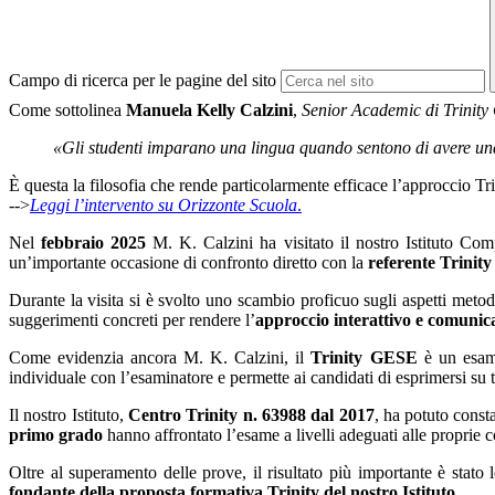
Campo di ricerca per le pagine del sito
Come sottolinea
Manuela Kelly Calzini
,
Senior Academic di Trinity
«Gli studenti imparano una lingua quando sentono di avere una
È questa la filosofia che rende particolarmente efficace l’approccio Tr
-->
Leggi l’intervento su Orizzonte Scuola
.
Nel
febbraio 2025
M. K. Calzini ha visitato il nostro Istituto Co
un’importante occasione di confronto diretto con la
referente Trinity
Durante la visita si è svolto uno scambio proficuo sugli aspetti meto
suggerimenti concreti per rendere l’
approccio interattivo e comunic
Come evidenzia ancora M. K. Calzini, il
Trinity GESE
è un esame
individuale con l’esaminatore e permette ai candidati di esprimersi su te
Il nostro Istituto,
Centro Trinity n. 63988 dal 2017
, ha potuto const
primo grado
hanno affrontato l’esame a livelli adeguati alle proprie c
Oltre al superamento delle prove, il risultato più importante è stato
fondante della proposta formativa Trinity del nostro Istituto.