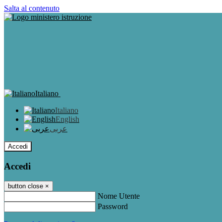
Salta al contenuto
Italiano
Italiano
English
عربى
Accedi
Accedi
button close
×
Nome Utente
Password