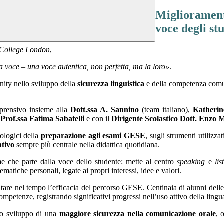
Miglioramento
voce degli st
 College London
,
 voce – una voce autentica, non perfetta, ma la loro»
.
inity nello sviluppo della
sicurezza linguistica
e della competenza comu
mprensivo insieme alla
Dott.ssa A. Sannino
(team italiano),
Katheri
 Prof.ssa Fatima Sabatelli
e con il
Dirigente Scolastico Dott. Enzo
dologici della
preparazione agli esami GESE
, sugli strumenti utilizz
ativo
sempre più centrale nella didattica quotidiana.
 che parte dalla voce dello studente: mette al centro
speaking
e
lis
matiche personali, legate ai propri interessi, idee e valori.
atare nel tempo l’efficacia del percorso GESE. Centinaia di alunni dell
ompetenze, registrando significativi progressi nell’uso attivo della lingu
 lo sviluppo di una
maggiore sicurezza nella comunicazione orale
, 