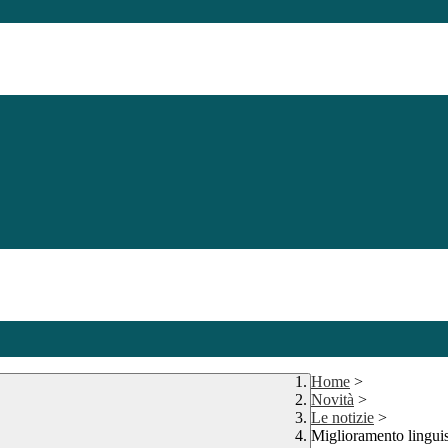
Home
>
Novità
>
Le notizie
>
Miglioramento linguist