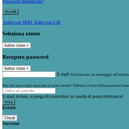
Password dimenticata?
-
Entra con SPID
Entra con CIE
Seleziona utente
button close
×
Recupero password
button close
×
E-mail
Verrà inviato un messaggio all'indirizz
Non hai una e-mail associata al nome utente? Effettua il reset della password tram
E-mail inviata, si prega di controllare la casella di posta elettronica!
Errore
Chiudi
Successo