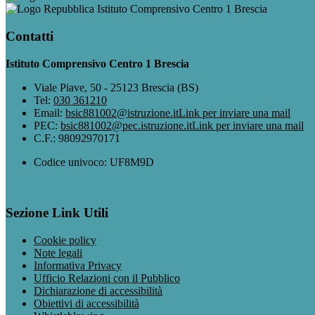
Istituto Comprensivo Centro 1 Brescia
Contatti
Istituto Comprensivo Centro 1 Brescia
Viale Piave, 50 - 25123 Brescia (BS)
Tel:
030 361210
Email:
bsic881002@istruzione.it
Link per inviare una mail
PEC:
bsic881002@pec.istruzione.it
Link per inviare una mail
C.F.: 98092970171
Codice univoco: UF8M9D
Sezione Link Utili
Cookie policy
Note legali
Informativa Privacy
Ufficio Relazioni con il Pubblico
Dichiarazione di accessibilità
Obiettivi di accessibilità