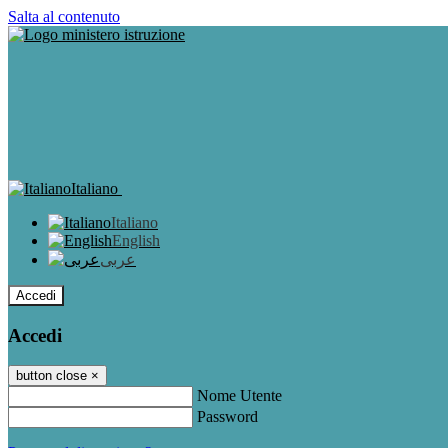
Salta al contenuto
Italiano
Italiano
English
عربى
Accedi
Accedi
button close
×
Nome Utente
Password