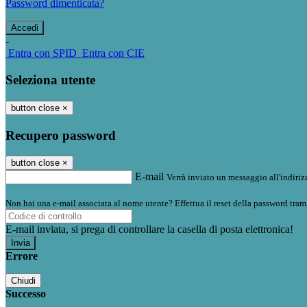
Password dimenticata?
-
Entra con SPID
Entra con CIE
Seleziona utente
button close
×
Recupero password
button close
×
E-mail
Verrà inviato un messaggio all'indirizz
Non hai una e-mail associata al nome utente? Effettua il reset della password tram
E-mail inviata, si prega di controllare la casella di posta elettronica!
Errore
Chiudi
Successo