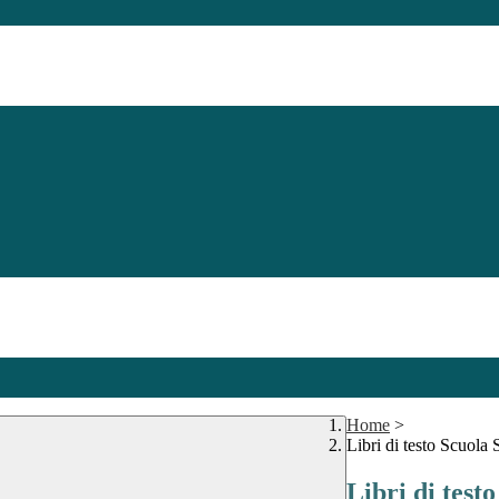
Home
>
Libri di testo Scuola
Libri di tes