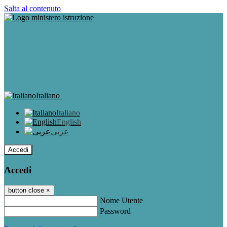
Salta al contenuto
Italiano
Italiano
English
عربى
Accedi
Accedi
button close
×
Nome Utente
Password