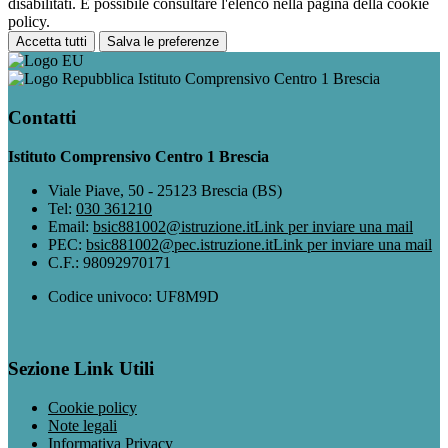
disabilitati. È possibile consultare l'elenco nella pagina della cookie
policy.
Accetta tutti
Salva le preferenze
Istituto Comprensivo Centro 1 Brescia
Contatti
Istituto Comprensivo Centro 1 Brescia
Viale Piave, 50 - 25123 Brescia (BS)
Tel:
030 361210
Email:
bsic881002@istruzione.it
Link per inviare una mail
PEC:
bsic881002@pec.istruzione.it
Link per inviare una mail
C.F.: 98092970171
Codice univoco: UF8M9D
Sezione Link Utili
Cookie policy
Note legali
Informativa Privacy