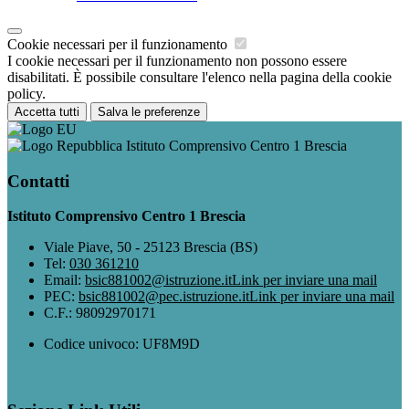
Cookie necessari per il funzionamento
I cookie necessari per il funzionamento non possono essere
disabilitati. È possibile consultare l'elenco nella pagina della cookie
policy.
Accetta tutti
Salva le preferenze
Istituto Comprensivo Centro 1 Brescia
Contatti
Istituto Comprensivo Centro 1 Brescia
Viale Piave, 50 - 25123 Brescia (BS)
Tel:
030 361210
Email:
bsic881002@istruzione.it
Link per inviare una mail
PEC:
bsic881002@pec.istruzione.it
Link per inviare una mail
C.F.: 98092970171
Codice univoco: UF8M9D