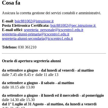
Cosa fa
Assicura la corretta gestione dei servizi contabili e amministrativi.
E-mail
:
bsic881002@istruzione.it
Posta Elettronica Certificata:
bsic881002@pec.istruzione.it
E-mail uffici
:
segreteria_personale@icscentro1.edu.it
segreteria-alunni-primaria@icscentro1.edu.it
segreteria-alunni-secondaria@icscentro1.edu.it
Telefono:
030 361210
Orario di apertura segreteria alunni
da settembre a giugno - dal lunedì al venerdì - al mattino
dalle 7.45 alle 8.45 e dalle 11 alle 13
da settembre a giugno - il sabato - al mattino
dalle 10.15 alle 13.00
da settembre a giugno - il lunedì ed il mercoledì - al pomeriggio
dalle 14.30 alle 15.30
dal 1° Luglio al 31 Agosto - al mattino, da lunedì a venerdì