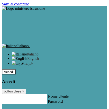
Salta al contenuto
Italiano
Italiano
English
عربى
Accedi
Accedi
button close
×
Nome Utente
Password