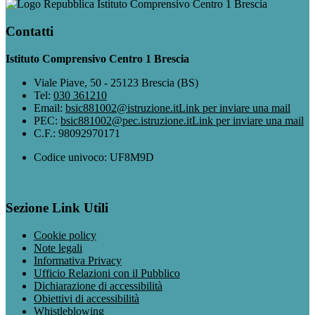
Istituto Comprensivo Centro 1 Brescia
Contatti
Istituto Comprensivo Centro 1 Brescia
Viale Piave, 50 - 25123 Brescia (BS)
Tel:
030 361210
Email:
bsic881002@istruzione.it
Link per inviare una mail
PEC:
bsic881002@pec.istruzione.it
Link per inviare una mail
C.F.: 98092970171
Codice univoco: UF8M9D
Sezione Link Utili
Cookie policy
Note legali
Informativa Privacy
Ufficio Relazioni con il Pubblico
Dichiarazione di accessibilità
Obiettivi di accessibilità
Whistleblowing