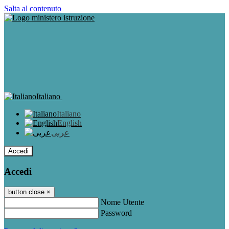
Salta al contenuto
Italiano
Italiano
English
عربى
Accedi
Accedi
button close
×
Nome Utente
Password