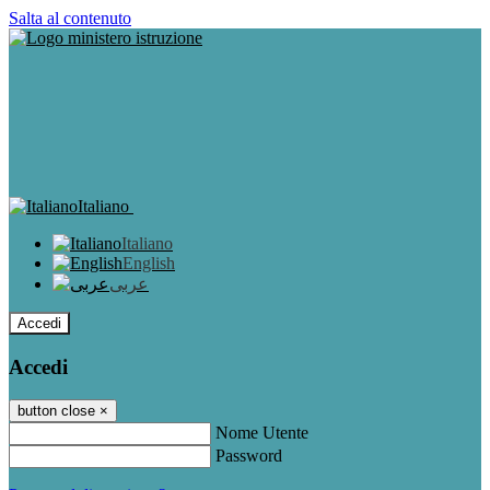
Salta al contenuto
Italiano
Italiano
English
عربى
Accedi
Accedi
button close
×
Nome Utente
Password