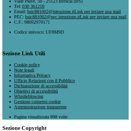
Viale Piave, 50 - 25123 Brescia (BS)
Tel:
030 361210
Email:
bsic881002@istruzione.it
Link per inviare una mail
PEC:
bsic881002@pec.istruzione.it
Link per inviare una mail
C.F.: 98092970171
Codice univoco: UF8M9D
Sezione Link Utili
Cookie policy
Note legali
Informativa Privacy
Ufficio Relazioni con il Pubblico
Dichiarazione di accessibilità
Obiettivi di accessibilità
Whistleblowing
Gestione consensi cookie
Amministrazione trasparente
Pagina visualizzata
898
volte
Sezione Copyright