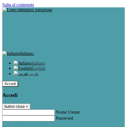
Salta al contenuto
Italiano
Italiano
English
عربى
Accedi
Accedi
button close
×
Nome Utente
Password