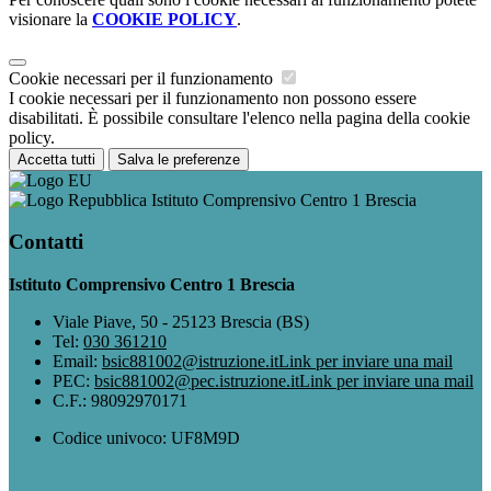
visionare la
COOKIE POLICY
.
Cookie necessari per il funzionamento
I cookie necessari per il funzionamento non possono essere
disabilitati. È possibile consultare l'elenco nella pagina della cookie
policy.
Accetta tutti
Salva le preferenze
Istituto Comprensivo Centro 1 Brescia
Contatti
Istituto Comprensivo Centro 1 Brescia
Viale Piave, 50 - 25123 Brescia (BS)
Tel:
030 361210
Email:
bsic881002@istruzione.it
Link per inviare una mail
PEC:
bsic881002@pec.istruzione.it
Link per inviare una mail
C.F.: 98092970171
Codice univoco: UF8M9D